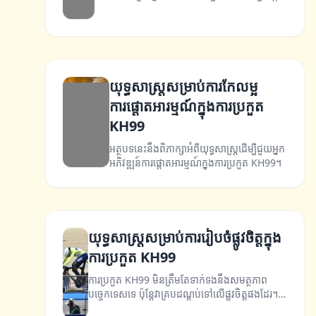
អារម្មណ៍ប្រកួតរបស់អ្នកនៅក្នុងការប្រកួត KH99។
យុទ្ធសាស្ត្រសម្រាប់ការកែលម្អ
ការផ្តោតអារម្មណ៍ក្នុងការប្រកួត
KH99
អត្ថបទនេះនឹងពិភាក្សាអំពីយុទ្ធសាស្ត្រដើម្បីជួយអ្នក
អភិវឌ្ឍន៍ការផ្តោតអារម្មណ៍ក្នុងការប្រកួត KH99។
យុទ្ធសាស្ត្រសម្រាប់ការរៀបចំផ្លូវចិត្តក្នុង
ការប្រកួត KH99
ការប្រកួត KH99 មិនត្រឹមតែទាក់ទងនឹងសមត្ថភាព
បច្ចេកទេសទេ ប៉ុន្តែវា​គ្របដណ្តប់ទៅលើផ្លូវចិត្តផងដែរ។
ហើយនៅក្នុងអត្ថបទនេះ យើងនឹងពិភាក្សាអំពីយុទ្ធសាស្ត្រ