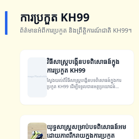
ការប្រកួត KH99
ព័ត៌មានអំពីការប្រកួត និងព្រឹត្តិការណ៍ជាតិ KH99។
វិធីសាស្ត្របង្កើនបទពិសោធន៍ក្នុង
ការប្រកួត KH99
ស្វែងយល់ពីវិធីសាស្ត្របង្កើនបទពិសោធន៍ក្នុងការ
ប្រកួត KH99 ដើម្បីទទួលបានអត្ថប្រយោជន៍
ពេញលេញ។
យុទ្ធសាស្ត្រសម្រាប់បទពិសោធន៍អម
ដោយភាពរីករាយក្នុងការប្រកួត