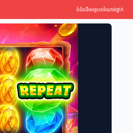
ទំព័រដើម
អត្ថបទ
ចំណាត់ថ្នាក់