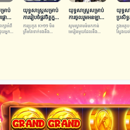
ម្រាប់
យុទ្ធសាស្ត្រសម្រាប់
យុទ្ធសាស្ត្រសម្រាប់
យុទ្ធស
ផ្តោត
ការរៀបចំផ្លូវចិត្តក្នុង
ការចូលរួមអនឡាញ
ប្រសិទ
ការ
ការប្រកួត KH99
យ៉ាងមានប្រសិទ្ធភាព
ការចូលរ
ក្សាអំពី
ការប្រកួត KH99 មិន
សូមស្វាគមន៍មកកាន់
ក្នុងអត្
9
ផ្សារឌ
ីជួយអ្នក
ត្រឹមតែទាក់ទងនឹង
មេរៀនមួយដែលនឹង
ស្វែងយល់
តអារម្មណ៍
សមត្ថភាពបច្ចេកទេសទេ
បង្ហាញអំពីយុទ្ធសាស្ត្រ
ដែលមានប
KH99។
ប៉ុន្តែវា​គ្របដណ្តប់ទៅលើ
ដែលអាចជួយឱ្យអ្នកមាន
សម្រាប់
ផ្លូវចិត្តផងដែរ។ ហើយនៅ
ការចូលរួមអនឡាញយ៉ាង
ក្នុងទីផ្
ក្នុងអត្ថបទនេះ យើងនឹង
មានប្រសិទ្ធភាព។
ពិភាក្សាអំពីយុទ្ធសាស្ត្រ
ដើម្បីរៀបចំផ្លូវចិត្តសម្រាប់
ភាពជោគជ័យ។