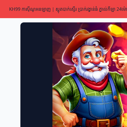
KH99 កាស៊ីណូអនឡាញ | ស្លុតបាក់ស្ទើរ ប្រាក់រង្វាន់ធំ ភ្នាល់កីឡា 24ម៉ោង
KH99 កាស៊ីណូអនឡាញ | ស្លុតបាក់ស្ទើរ ប្រាក់រង្វាន់ធំ ភ្នាល់កីឡា 24ម៉