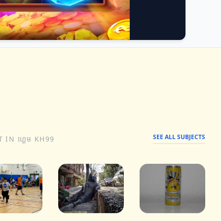
SEE ALL SUBJECTS
IN ហ្គេម KH99