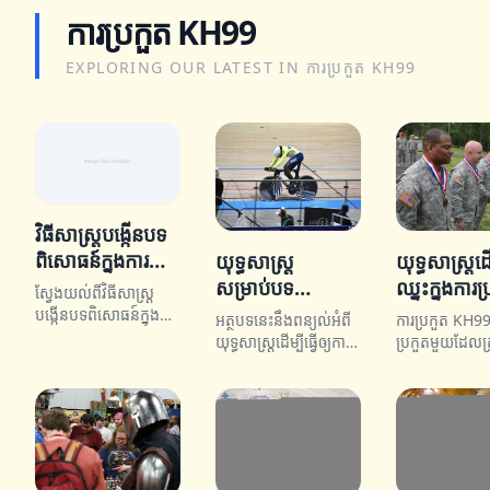
ការប្រកួត KH99
EXPLORING OUR LATEST IN ការប្រកួត KH99
វិធីសាស្ត្របង្កើនបទ
ពិសោធន៍ក្នុងការ
យុទ្ធសាស្ត្រ
យុទ្ធសាស្ត្រដើ
ប្រកួត KH99
សម្រាប់បទ
ឈ្នះក្នុងការប
ស្វែងយល់ពីវិធីសាស្ត្រ
ពិសោធន៍អមដោយ
KH99
បង្កើនបទពិសោធន៍ក្នុងការ
អត្ថបទនេះនឹងពន្យល់អំពី
ការប្រកួត KH99
ប្រកួត KH99 ដើម្បីទទួល
ភាពរីករាយក្នុងការ
យុទ្ធសាស្ត្រដើម្បីធ្វើឲ្យការ
ប្រកួតមួយដែលត្រ
បានអត្ថប្រយោជន៍
ប្រកួត KH99
ប្រកួត KH99 មានភាព
យុទ្ធសាស្ត្រដ៏ខ្លាំ
ពេញលេញ។
រីករាយ និងមានអារម្មណ៍
ទោះបីជាអ្នកជាអ
ល្អ។
អ្នកចូលរួមដើម្ប
បានបទពិសោធន៍