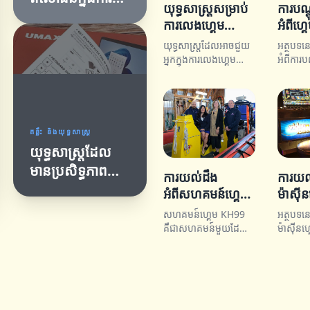
យុទ្ធសាស្ត្រសម្រាប់
ការបណ
ប្រកួត KH99
ការលេងហ្គេម
អំពីហ្
KH99
យុទ្ធសាស្ត្រដែលអាចជួយ
អត្ថបទនេ
អ្នកក្នុងការលេងហ្គេម
អំពីការប
KH99 និងបង្កើនឱកាស
ហ្គេម K
ជោគជ័យរបស់អ្នក។
យ៉ាងដូច
ជួយអ្នក
ពិសោធន៍
គន្លឹះ និងយុទ្ធសាស្ត្រ
យុទ្ធសាស្ត្រដែល
មានប្រសិទ្ធភាព
ការយល់ដឹង
ការយល់
សម្រាប់ការបង្ហោះ
អំពីសហគមន៍ហ្គេម
ម៉ាស៊ី
ម៉ាក
KH99
សហគមន៍ហ្គេម KH99
អត្ថបទនេ
គឺជាសហគមន៍មួយដែល
ម៉ាស៊ីន
មានការបង្កើតនិងការលេង
ដោយលើក
ដែលមានអារម្មណ៍ដ៏
ដឹងនិងត
អស្ចារ្យ។ សមាជិកអាច
ក្នុងសហ
ចូលរួមសកម្មភាពនានា
និងជួបគ្នា។